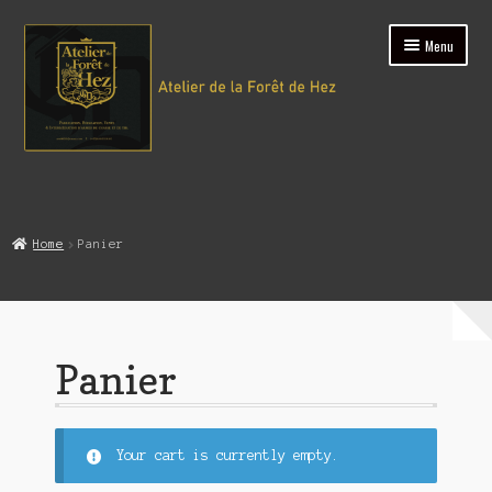
Aller
Aller
Menu
à
au
la
contenu
navigation
Accueil
Home
Panier
Boutique
Atelier
Contact
Panier
Your cart is currently empty.